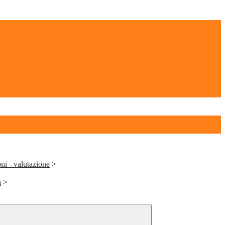
oni - valutazione
>
a
>