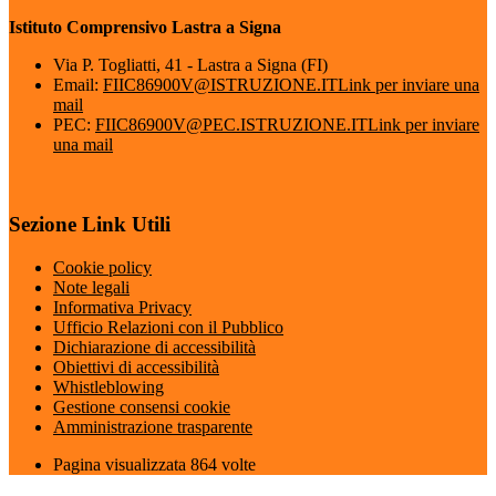
Istituto Comprensivo Lastra a Signa
Via P. Togliatti, 41 - Lastra a Signa (FI)
Email:
FIIC86900V@ISTRUZIONE.IT
Link per inviare una
mail
PEC:
FIIC86900V@PEC.ISTRUZIONE.IT
Link per inviare
una mail
Sezione Link Utili
Cookie policy
Note legali
Informativa Privacy
Ufficio Relazioni con il Pubblico
Dichiarazione di accessibilità
Obiettivi di accessibilità
Whistleblowing
Gestione consensi cookie
Amministrazione trasparente
Pagina visualizzata
864
volte