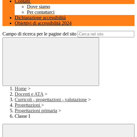
Contatti
Dove siamo
Per contattarci
Dichiarazione accessibilità
Obiettivi di accessibilità 2024
Campo di ricerca per le pagine del sito
Home
>
Docenti e ATA
>
Curricoli - progettazioni - valutazione
>
Progettazioni
>
Progettazioni primaria
>
Classe I