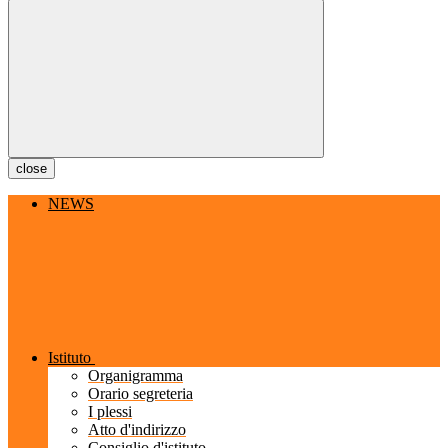
close
NEWS
Istituto
Organigramma
Orario segreteria
I plessi
Atto d'indirizzo
Consiglio d'istituto