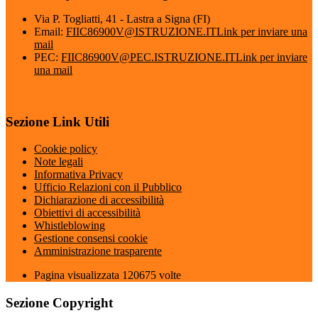
Via P. Togliatti, 41 - Lastra a Signa (FI)
Email:
FIIC86900V@ISTRUZIONE.IT
Link per inviare una
mail
PEC:
FIIC86900V@PEC.ISTRUZIONE.IT
Link per inviare
una mail
Sezione Link Utili
Cookie policy
Note legali
Informativa Privacy
Ufficio Relazioni con il Pubblico
Dichiarazione di accessibilità
Obiettivi di accessibilità
Whistleblowing
Gestione consensi cookie
Amministrazione trasparente
Pagina visualizzata
120675
volte
Sezione Copyright