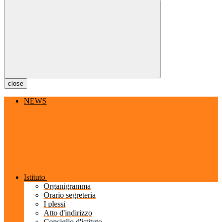
close
NEWS
Istituto
Organigramma
Orario segreteria
I plessi
Atto d'indirizzo
Consiglio d'istituto