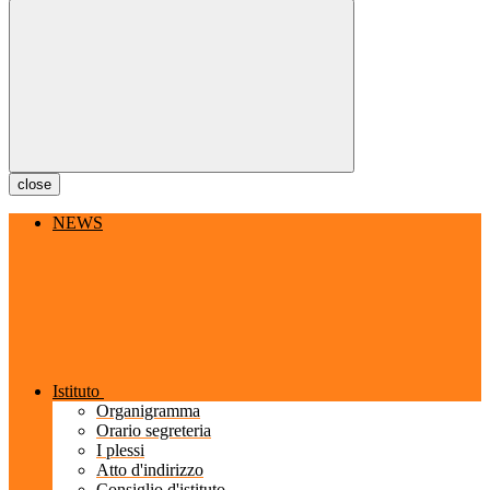
close
NEWS
Istituto
Organigramma
Orario segreteria
I plessi
Atto d'indirizzo
Consiglio d'istituto