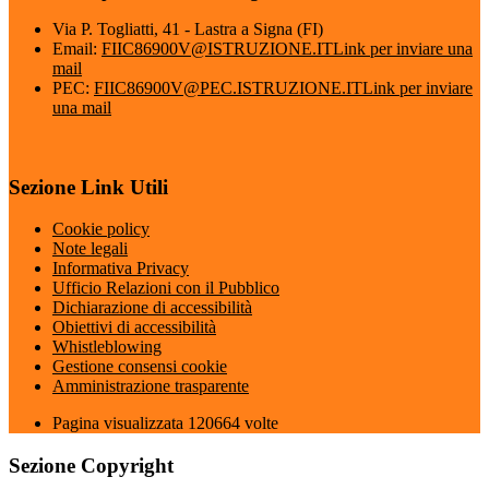
Via P. Togliatti, 41 - Lastra a Signa (FI)
Email:
FIIC86900V@ISTRUZIONE.IT
Link per inviare una
mail
PEC:
FIIC86900V@PEC.ISTRUZIONE.IT
Link per inviare
una mail
Sezione Link Utili
Cookie policy
Note legali
Informativa Privacy
Ufficio Relazioni con il Pubblico
Dichiarazione di accessibilità
Obiettivi di accessibilità
Whistleblowing
Gestione consensi cookie
Amministrazione trasparente
Pagina visualizzata
120664
volte
Sezione Copyright