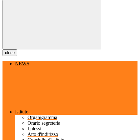
close
NEWS
Istituto
Organigramma
Orario segreteria
I plessi
Atto d'indirizzo
Consiglio d'istituto