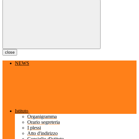
close
NEWS
Istituto
Organigramma
Orario segreteria
I plessi
Atto d'indirizzo
Consiglio d'istituto