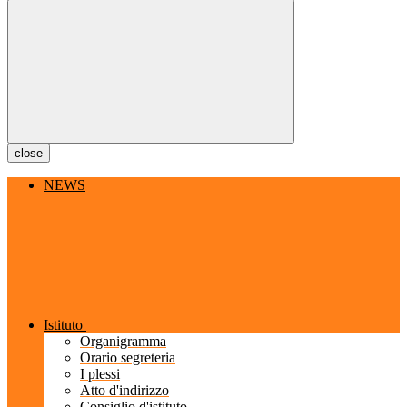
close
NEWS
Istituto
Organigramma
Orario segreteria
I plessi
Atto d'indirizzo
Consiglio d'istituto