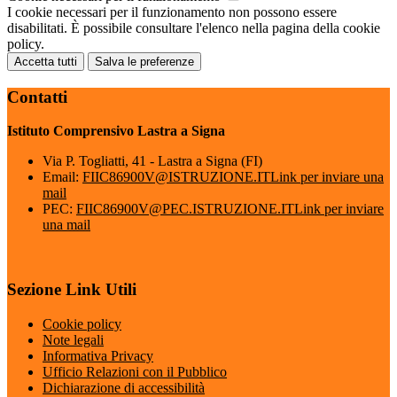
I cookie necessari per il funzionamento non possono essere
disabilitati. È possibile consultare l'elenco nella pagina della cookie
policy.
Accetta tutti
Salva le preferenze
Contatti
Istituto Comprensivo Lastra a Signa
Via P. Togliatti, 41 - Lastra a Signa (FI)
Email:
FIIC86900V@ISTRUZIONE.IT
Link per inviare una
mail
PEC:
FIIC86900V@PEC.ISTRUZIONE.IT
Link per inviare
una mail
Sezione Link Utili
Cookie policy
Note legali
Informativa Privacy
Ufficio Relazioni con il Pubblico
Dichiarazione di accessibilità