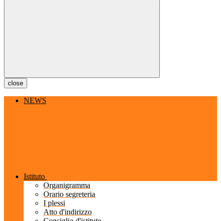
close
NEWS
Istituto
Organigramma
Orario segreteria
I plessi
Atto d'indirizzo
Consiglio d'istituto