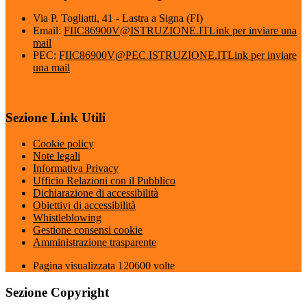
Via P. Togliatti, 41 - Lastra a Signa (FI)
Email:
FIIC86900V@ISTRUZIONE.IT
Link per inviare una
mail
PEC:
FIIC86900V@PEC.ISTRUZIONE.IT
Link per inviare
una mail
Sezione Link Utili
Cookie policy
Note legali
Informativa Privacy
Ufficio Relazioni con il Pubblico
Dichiarazione di accessibilità
Obiettivi di accessibilità
Whistleblowing
Gestione consensi cookie
Amministrazione trasparente
Pagina visualizzata
120600
volte
Sezione Copyright