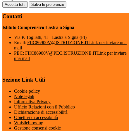
Accetta tutti
Salva le preferenze
Contatti
Istituto Comprensivo Lastra a Signa
Via P. Togliatti, 41 - Lastra a Signa (FI)
Email:
FIIC86900V@ISTRUZIONE.IT
Link per inviare una
mail
PEC:
FIIC86900V@PEC.ISTRUZIONE.IT
Link per inviare
una mail
Sezione Link Utili
Cookie policy
Note legali
Informativa Privacy
Ufficio Relazioni con il Pubblico
Dichiarazione di accessibilità
Obiettivi di accessibilità
Whistleblowing
Gestione consensi cookie