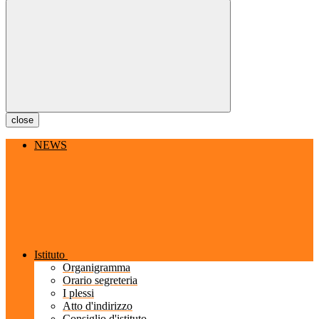
close
NEWS
Istituto
Organigramma
Orario segreteria
I plessi
Atto d'indirizzo
Consiglio d'istituto