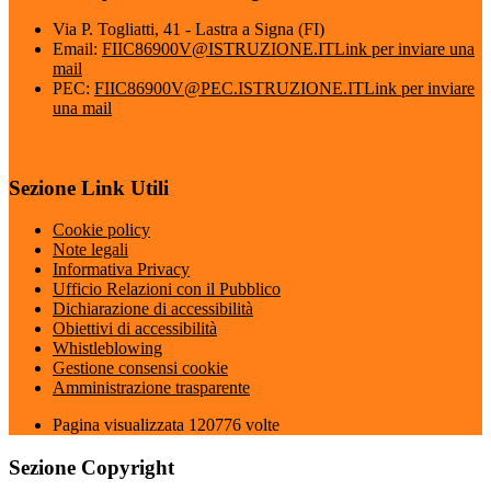
Via P. Togliatti, 41 - Lastra a Signa (FI)
Email:
FIIC86900V@ISTRUZIONE.IT
Link per inviare una
mail
PEC:
FIIC86900V@PEC.ISTRUZIONE.IT
Link per inviare
una mail
Sezione Link Utili
Cookie policy
Note legali
Informativa Privacy
Ufficio Relazioni con il Pubblico
Dichiarazione di accessibilità
Obiettivi di accessibilità
Whistleblowing
Gestione consensi cookie
Amministrazione trasparente
Pagina visualizzata
120776
volte
Sezione Copyright