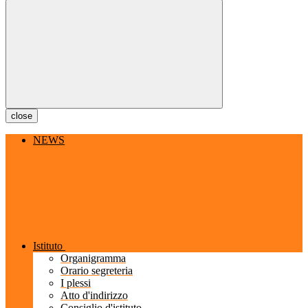
close
NEWS
Istituto
Organigramma
Orario segreteria
I plessi
Atto d'indirizzo
Consiglio d'istituto