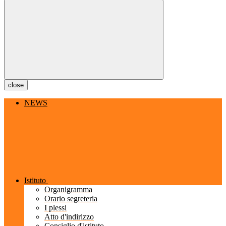
close
NEWS
Istituto
Organigramma
Orario segreteria
I plessi
Atto d'indirizzo
Consiglio d'istituto